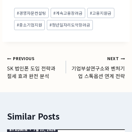
Post
#
경영자문컨설팅
#
계속고용장려금
#
고용지원금
Tags:
#
중소기업지원
#
청년일자리도약장려금
글
PREVIOUS
NEXT
SK 법인폰 도입 전략과
기업부설연구소와 벤처기
탐
절세 효과 완전 분석
업 스톡옵션 연계 전략
색
Similar Posts
BY
ADMIN
7월 11, 2026