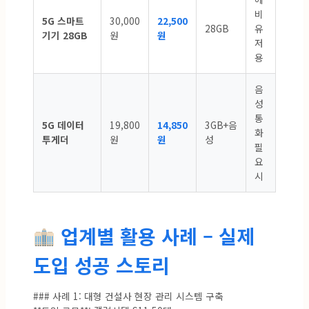
비
5G 스마트
30,000
22,500
28GB
유
기기 28GB
원
원
저
용
음
성
통
5G 데이터
19,800
14,850
3GB+음
화
투게더
원
원
성
필
요
시
업계별 활용 사례 – 실제
도입 성공 스토리
### 사례 1: 대형 건설사 현장 관리 시스템 구축