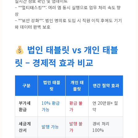
실시간 정보 확인 및 업데이트
– **멀티태스킹**: 여러 앱 동시 실행으로 업무 처리 속도 향
상
– **보안 강화**: 법인 명의로 도입 시 직원 이직 후에도 기기
와 데이터 완벽 보호
법인 태블릿 vs 개인 태블
릿 – 경제적 효과 비교
법인 태블
개인 태
구분
연간 절약 효과
릿
블릿
부가세
10% 환급
환급 불
연 20만원+ 절
환급
가능
가
약
세금계
발행 불
경비 처리
발행 가능
산서
가
100%