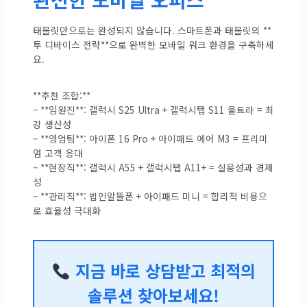
태블릿만으로는 완성되지 않습니다. 스마트폰과 태블릿의 **
투 디바이스 전략**으로 완벽한 모바일 워크 환경을 구축하세
요.
**추천 조합:**
– **임원진**: 갤럭시 S25 Ultra + 갤럭시탭 S11 울트라 = 최
강 생산성
– **영업팀**: 아이폰 16 Pro + 아이패드 에어 M3 = 프리미
엄 고객 응대
– **현장직**: 갤럭시 A55 + 갤럭시탭 A11+ = 실용성과 경제
성
– **관리직**: 법인알뜰폰 + 아이패드 미니 = 합리적 비용으
로 효율성 극대화
지금 바로 상담받고 최적의
솔루션 찾아보세요!