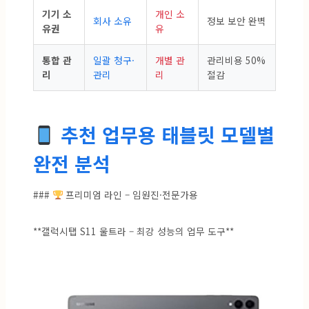
기기 소
개인 소
회사 소유
정보 보안 완벽
유권
유
통합 관
일괄 청구·
개별 관
관리비용 50%
리
관리
리
절감
추천 업무용 태블릿 모델별
완전 분석
###
프리미엄 라인 – 임원진·전문가용
**갤럭시탭 S11 울트라 – 최강 성능의 업무 도구**