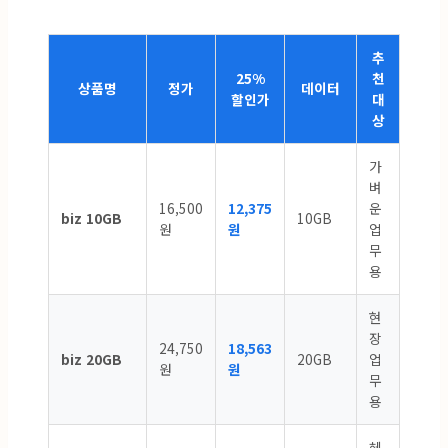
추
25%
천
상품명
정가
데이터
할인가
대
상
가
벼
16,500
12,375
운
biz 10GB
10GB
원
원
업
무
용
현
장
24,750
18,563
biz 20GB
20GB
업
원
원
무
용
헤