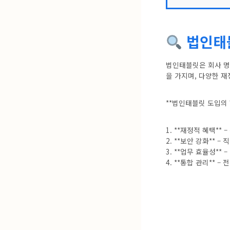
법인태블
법인태블릿은 회사 명
을 가지며, 다양한 
**법인태블릿 도입의 
1. **재정적 혜택**
2. **보안 강화** 
3. **업무 효율성**
4. **통합 관리** 