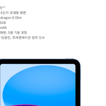
라**
14.6인치 초대형 화면
ragon 8 Elite
16GB
0mAh
 화면, S펜 기본 포함
CEO·임원진, 프레젠테이션 업무 다수