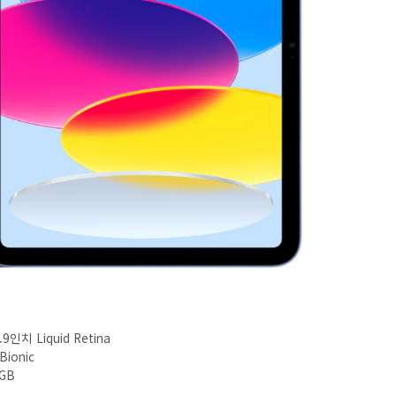
9인치 Liquid Retina
Bionic
8GB
8