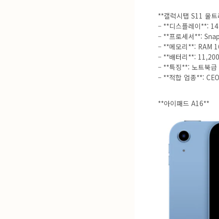
**갤럭시탭 S11 울트
– **디스플레이**: 
– **프로세서**: Snapd
– **메모리**: RAM 
– **배터리**: 11,20
– **특징**: 노트북급
– **적합 업종**: 
**아이패드 A16**