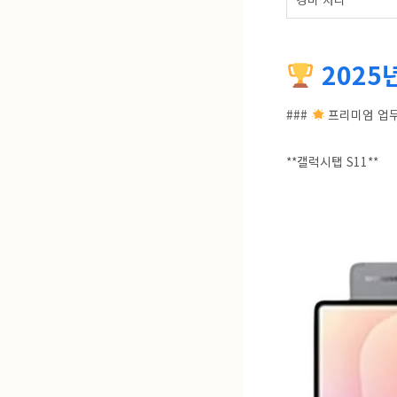
2025
###
프리미엄 업
**갤럭시탭 S11**